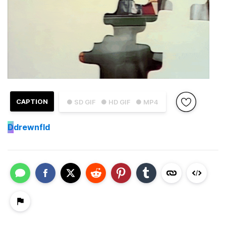
CAPTION
● SD GIF
● HD GIF
● MP4
D
drewnfld