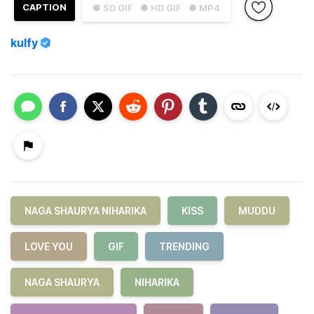
CAPTION
● SD GIF
● HD GIF
● MP4
kulfy
NAGA SHAURYA NIHARIKA
KISS
MUDDU
LOVE YOU
GIF
TRENDING
NAGA SHAURYA
NIHARIKA