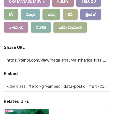
OKA MANASU MOVIE
KULFY
TELUGU
కిస్
ముద్దు
లవ్యు
గిఫ్
ట్రేండింగ్
నాగషూర్య
నిహారిక
ఒకమనసుమూవీ
Share URL
Embed
Related GIFs