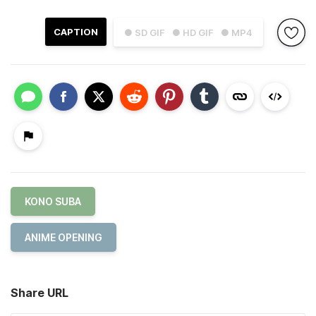
CAPTION
● SD GIF
● HD GIF
● MP4
KONO SUBA
ANIME OPENING
Share URL