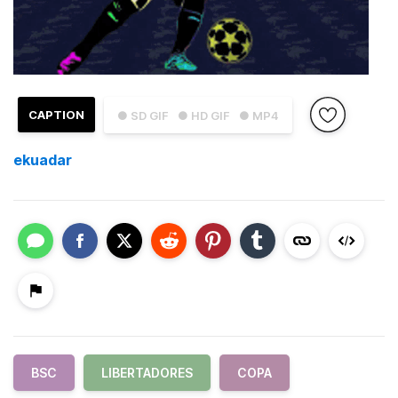
CAPTION
● SD GIF
● HD GIF
● MP4
ekuadar
BSC
LIBERTADORES
COPA