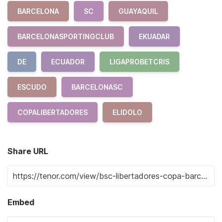
BARCELONA
SC
GUAYAQUIL
BARCELONASPORTINGCLUB
EKUADAR
DE
ECUADOR
LIGAPROBETCRIS
ESCUDO
BARCELONASC
COPALIBERTADORES
ELIDOLO
Share URL
Embed