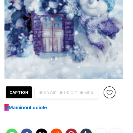
CAPTION
● SD GIF
● HD GIF
● MP4
M
MaminouLuciole