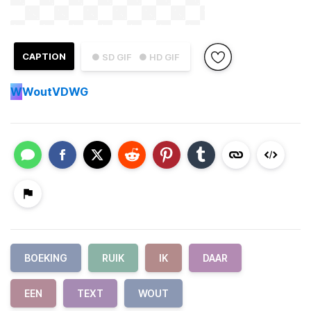
CAPTION
● SD GIF
● HD GIF
W
WoutVDWG
BOEKING
RUIK
IK
DAAR
EEN
TEXT
WOUT