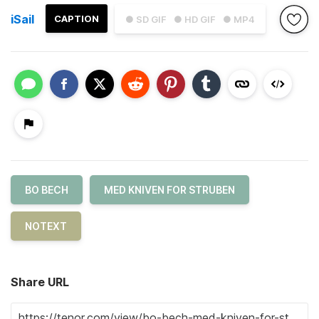
iSail
CAPTION
● SD GIF
● HD GIF
● MP4
BO BECH
MED KNIVEN FOR STRUBEN
NOTEXT
Share URL