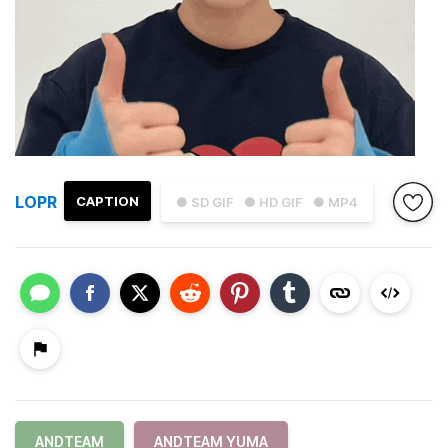
LOPR
CAPTION
● SD GIF
● HD GIF
● MP4
ANDTEAM
ANDTEAM YUMA