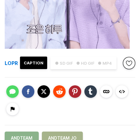
LOPR
CAPTION
● SD GIF
● HD GIF
● MP4
ANDTEAM
ANDTEAM JO