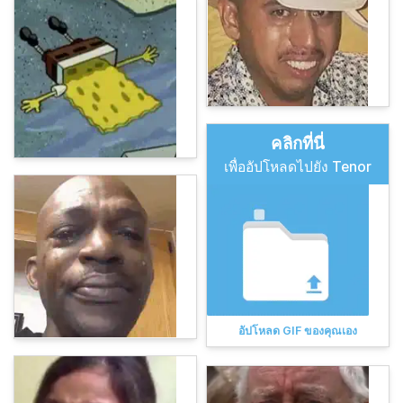
คลิกที่นี่
เพื่ออัปโหลดไปยัง Tenor
อัปโหลด GIF ของคุณเอง