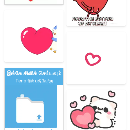
இங்கே கிளிக் செய்யவும்
Tenorரில் பதிவேற்ற