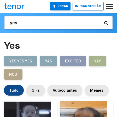
CRIAR
INICIAR SESSÃO
Yes
YES YES YES
YAS
EXCITED
YAY
NOD
Tudo
GIFs
Autocolantes
Memes