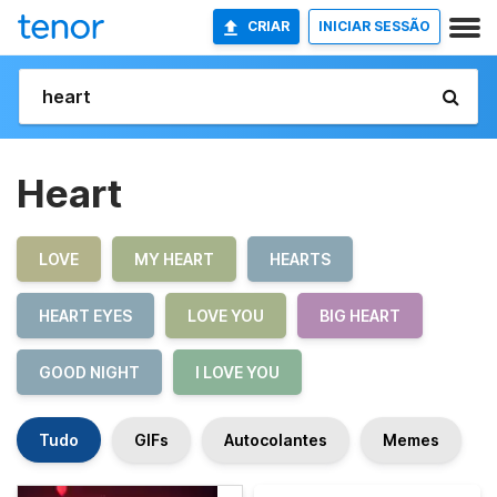
CRIAR
INICIAR SESSÃO
Heart
LOVE
MY HEART
HEARTS
HEART EYES
LOVE YOU
BIG HEART
GOOD NIGHT
I LOVE YOU
Tudo
GIFs
Autocolantes
Memes