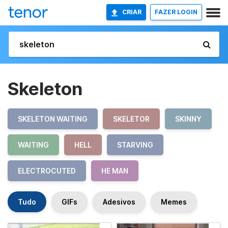
CRIAR
FAZER LOGIN
Skeleton
SKELETON WAITING
SKELETOR
SKINNY
WAITING
HELL
STARVING
ELECTROCUTED
HE MAN
Tudo
GIFs
Adesivos
Memes