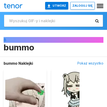
UTWÓRZ
ZALOGUJ SIĘ
B
bummo
bummo Naklejki
Pokaż wszystko