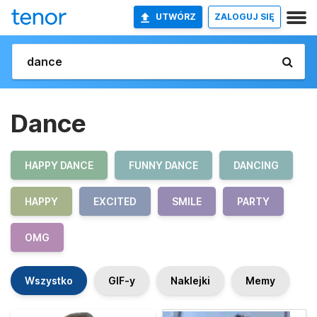
UTWÓRZ
ZALOGUJ SIĘ
Dance
HAPPY DANCE
FUNNY DANCE
DANCING
HAPPY
EXCITED
SMILE
PARTY
OMG
Wszystko
GIF-y
Naklejki
Memy