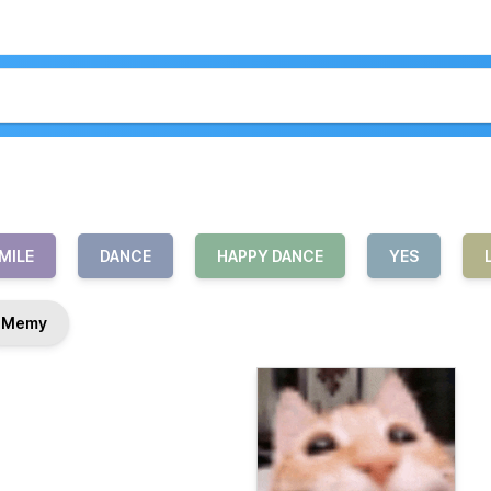
MILE
DANCE
HAPPY DANCE
YES
Memy