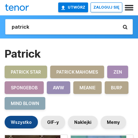
UTWÓRZ
ZALOGUJ SIĘ
Patrick
PATRICK STAR
PATRICK MAHOMES
ZEN
SPONGEBOB
AWW
MEANIE
BURP
MIND BLOWN
Wszystko
GIF-y
Naklejki
Memy