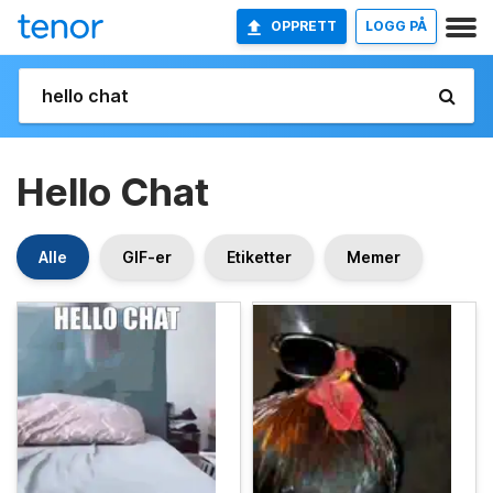
OPPRETT
LOGG PÅ
Hello Chat
Alle
GIF-er
Etiketter
Memer