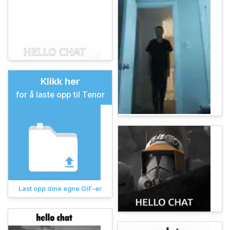
Klikk her
for å laste opp til Tenor
Last opp dine egne GIF-er