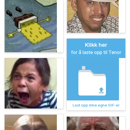
Klikk her
for å laste opp til Tenor
Last opp dine egne GIF-er