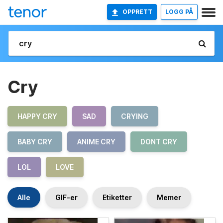
OPPRETT
LOGG PÅ
Cry
HAPPY CRY
SAD
CRYING
BABY CRY
ANIME CRY
DONT CRY
LOL
LOVE
Alle
GIF-er
Etiketter
Memer