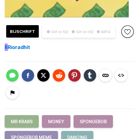
BIJSCHRIFT
● Gif in SD
● Gif in HD
● MP4
R
Rioradhit
MR KRABS
MONEY
SPONGEBOB
SPONGEBOB MEME
DANCING