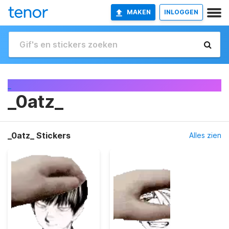
MAKEN
INLOGGEN
_
_0atz_
_0atz_ Stickers
Alles zien