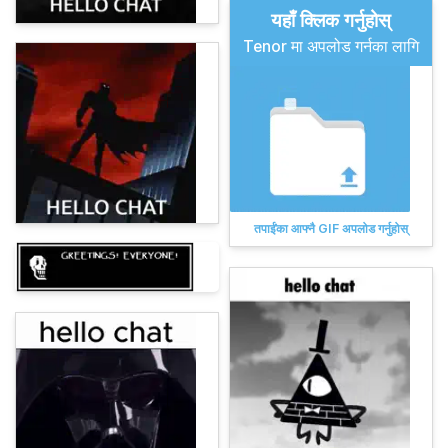
यहाँ क्लिक गर्नुहोस्
Tenor मा अपलोड गर्नका लागि
तपाईंका आफ्नै GIF अपलोड गर्नुहोस्