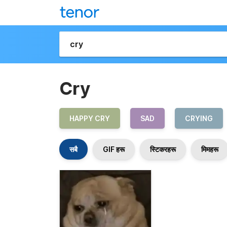
Cry
HAPPY CRY
SAD
CRYING
सबै
GIF हरू
स्टिकरहरू
मिमहरू