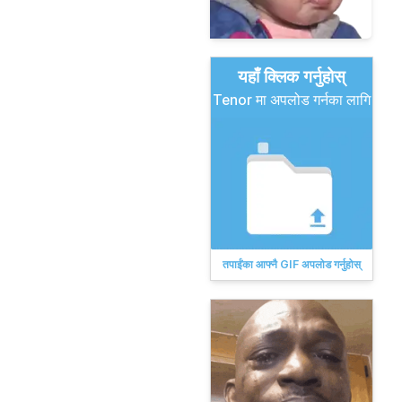
यहाँ क्लिक गर्नुहोस्
Tenor मा अपलोड गर्नका लागि
तपाईंका आफ्नै GIF अपलोड गर्नुहोस्