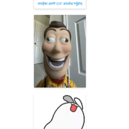
तपाईंका आफ्नै GIF अपलोड गर्नुहोस्