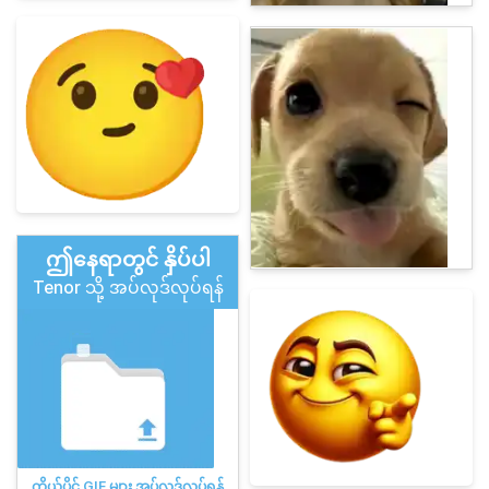
ဤနေရာတွင် နှိပ်ပါ
Tenor သို့ အပ်လုဒ်လုပ်ရန်
ကိုယ်ပိုင် GIF များ အပ်လုဒ်လုပ်ရန်