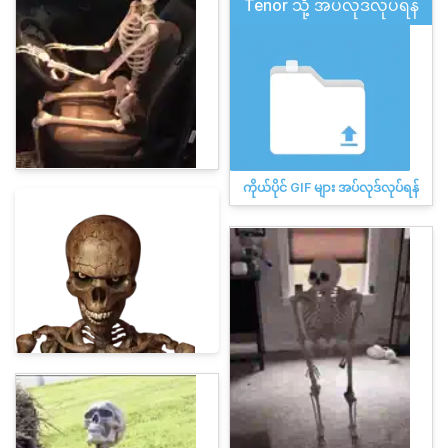
Tenor သို့ အပ်လုဒ်လုပ်ရန်
ကိုယ်ပိုင် GIF များ အပ်လုဒ်လုပ်ရန်