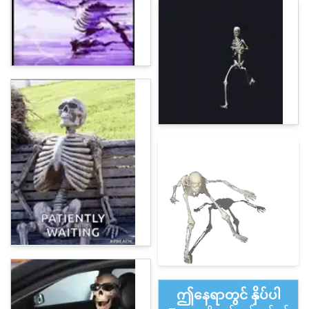
ဤနေရာတွင် နှိပ်ပါ