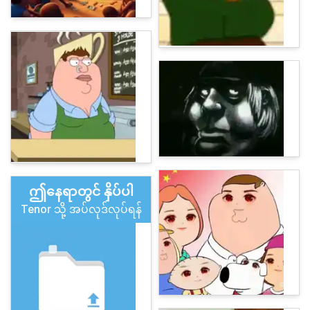
ဤနေရာတွင် နှိပ်ပါ
Tenor သို့ အပ်လုဒ်လုပ်ရန်