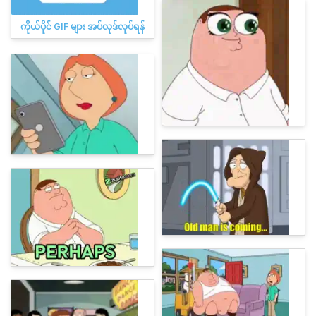
ကိုယ်ပိုင် GIF များ အပ်လုဒ်လုပ်ရန်