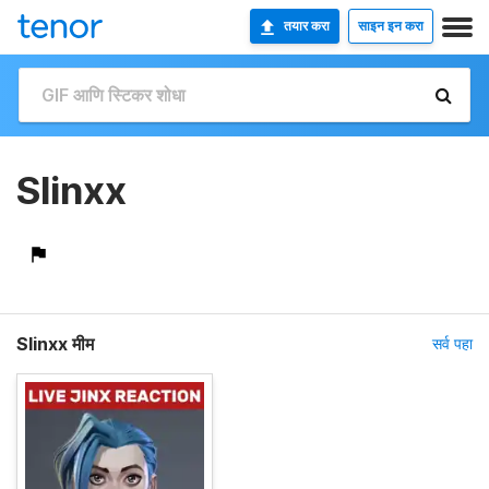
तयार करा
साइन इन करा
Slinxx
Slinxx मीम
सर्व पहा