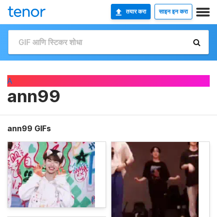
तयार करा
साइन इन करा
A
ann99
ann99 GIFs