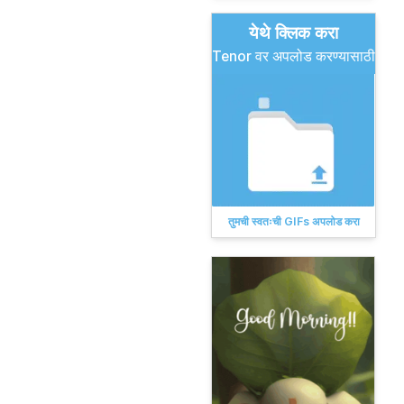
येथे क्लिक करा
Tenor वर अपलोड करण्यासाठी
तुमची स्वतःची GIFs अपलोड करा