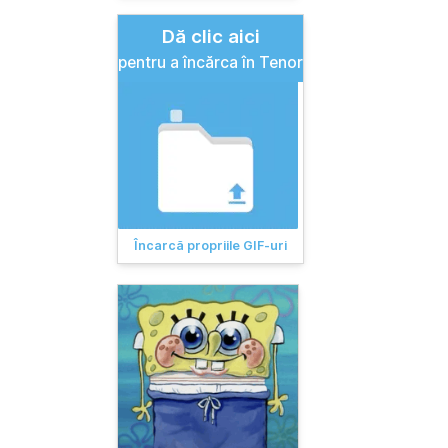
Dă clic aici
pentru a încărca în Tenor
Încarcă propriile GIF-uri