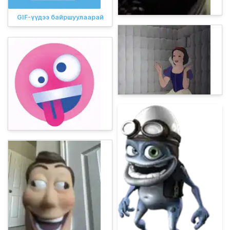
GIF-үүдээ байршуулаарай