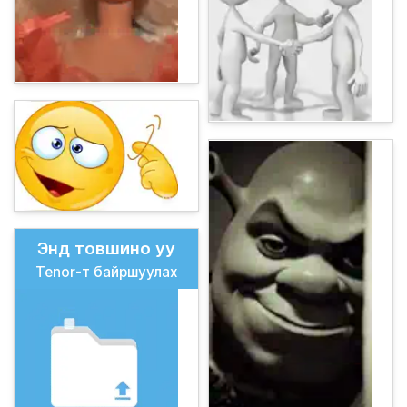
Энд товшино уу
Tenor-т байршуулах