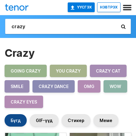
ҮҮСГЭХ
НЭВТРЭХ
Crazy
GOING CRAZY
YOU CRAZY
CRAZY CAT
SMILE
CRAZY DANCE
OMG
WOW
CRAZY EYES
Бүгд
GIF-үүд
Стикер
Меме