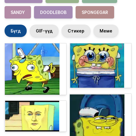
SANDY
DOODLEBOB
SPONGEGAR
Бүгд
GIF-үүд
Стикер
Меме