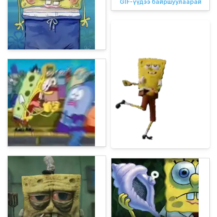
GIF-үүдээ байршуулаарай