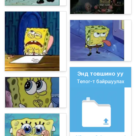
Энд товшино уу
Tenor-т байршуулах