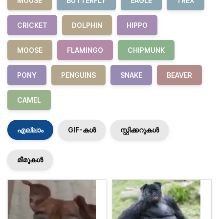
MOUSE
BUTTERFLY
EAGLE
TREX
CRICKET
DOLPHIN
HIPPO
MOOSE
FLAMINGO
CHIPMUNK
PONY
PENGUINS
SNAKE
BEAVER
CAMEL
എല്ലാം
GIF-കൾ
സ്റ്റിക്കറുകൾ
മീമുകൾ