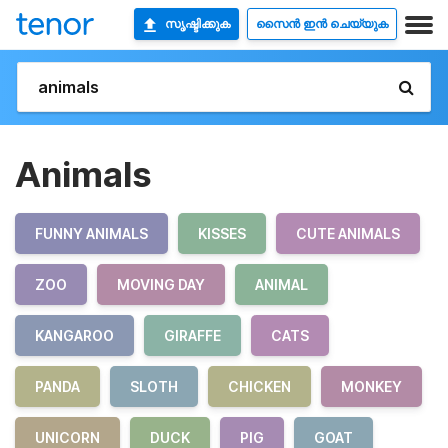
സൃഷ്ടിക്കുക
സൈൻ ഇൻ ചെയ്യുക
Animals
FUNNY ANIMALS
KISSES
CUTE ANIMALS
ZOO
MOVING DAY
ANIMAL
KANGAROO
GIRAFFE
CATS
PANDA
SLOTH
CHICKEN
MONKEY
UNICORN
DUCK
PIG
GOAT