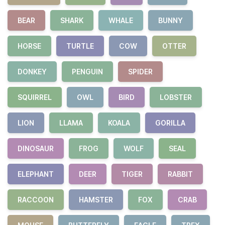
BEAR
SHARK
WHALE
BUNNY
HORSE
TURTLE
COW
OTTER
DONKEY
PENGUIN
SPIDER
SQUIRREL
OWL
BIRD
LOBSTER
LION
LLAMA
KOALA
GORILLA
DINOSAUR
FROG
WOLF
SEAL
ELEPHANT
DEER
TIGER
RABBIT
RACCOON
HAMSTER
FOX
CRAB