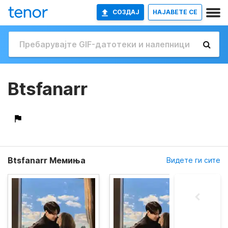
СОЗДАЈ
НАЈАВETE СЕ
Btsfanarr
Btsfanarr Мемиња
Видете ги сите