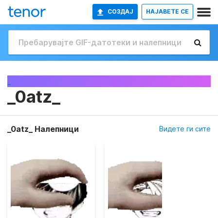
СОЗДАЈ
НАЈАВETE СЕ
_
_0atz_
_0atz_ Налепници
Видете ги сите