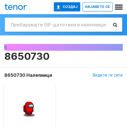
СОЗДАЈ
НАЈАВETE СЕ
8
8650730
8650730 Налепници
Видете ги сите