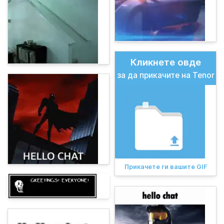
Кликнете овде
за да прикачите на Tenor
Прикачете ги вашите GIF