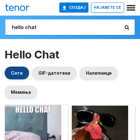
СОЗДАЈ
НАЈАВETE СЕ
Hello Chat
Сите
GIF-датотеки
Налепници
Мемиња