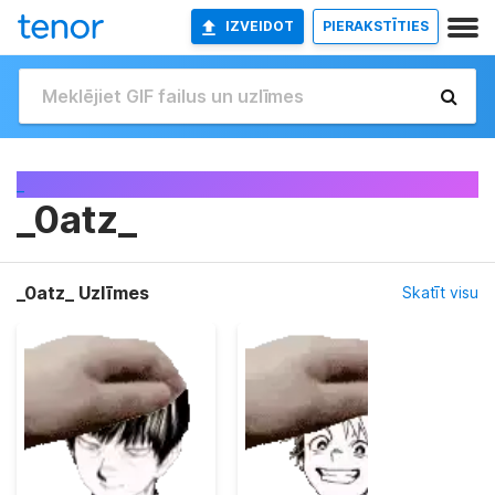
IZVEIDOT
PIERAKSTĪTIES
_
_0atz_
_0atz_ Uzlīmes
Skatīt visu