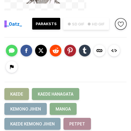
_
_0atz_
PARAKSTS
● SD GIF
● HD GIF
KAEDE
KAEDE HANAGATA
KEMONO JIHEN
MANGA
KAEDE KEMONO JIHEN
PETPET