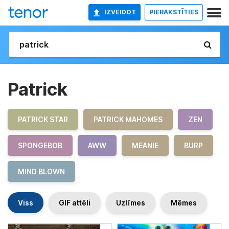
IZVEIDOT
PIERAKSTĪTIES
Patrick
PATRICK STAR
PATRICK MAHOMES
ZEN
SPONGEBOB
AWW
MEANIE
BURP
MIND BLOWN
Viss
GIF attēli
Uzlīmes
Mēmes