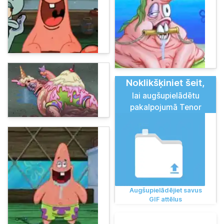
Noklikšķiniet šeit,
lai augšupielādētu
pakalpojumā Tenor
Augšupielādējiet savus
GIF attēlus