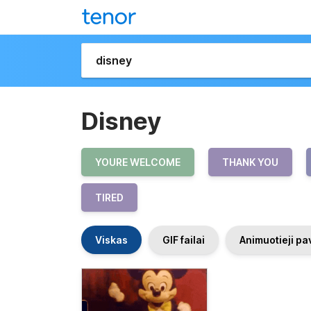
Disney
YOURE WELCOME
THANK YOU
TIRED
Viskas
GIF failai
Animuotieji pa