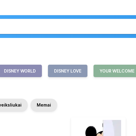
DISNEY WORLD
DISNEY LOVE
YOUR WELCOME
veiksliukai
Memai