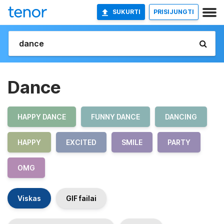
SUKURTI
PRISIJUNGTI
Dance
HAPPY DANCE
FUNNY DANCE
DANCING
HAPPY
EXCITED
SMILE
PARTY
OMG
Viskas
GIF failai