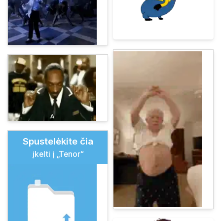
Spustelėkite čia
įkelti į „Tenor“