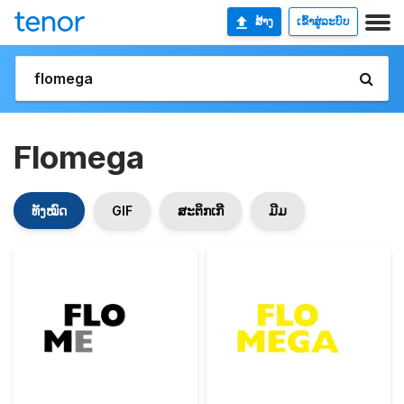
ສ້າງ
ເຂົ້າສູ່ລະບົບ
Flomega
ທັງໝົດ
GIF
ສະຕິກເກີ
ມີມ