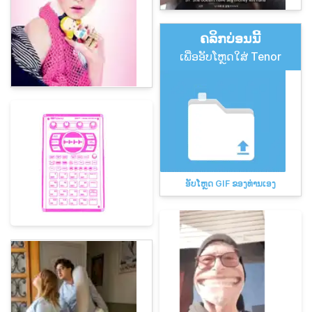
ຄລິກບ່ອນນີ້
ເພື່ອອັບໂຫຼດໃສ່ Tenor
ອັບໂຫຼດ GIF ຂອງທ່ານເອງ