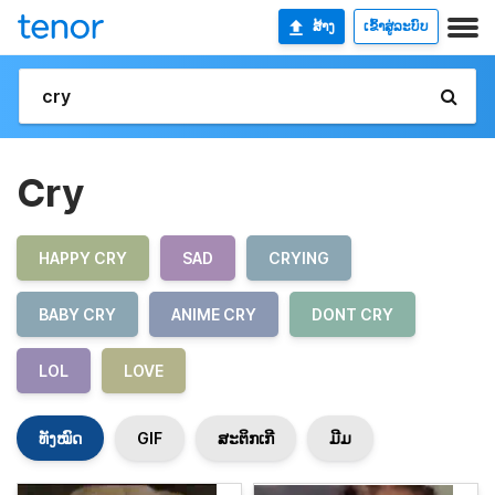
ສ້າງ
ເຂົ້າສູ່ລະບົບ
Cry
HAPPY CRY
SAD
CRYING
BABY CRY
ANIME CRY
DONT CRY
LOL
LOVE
ທັງໝົດ
GIF
ສະຕິກເກີ
ມີມ