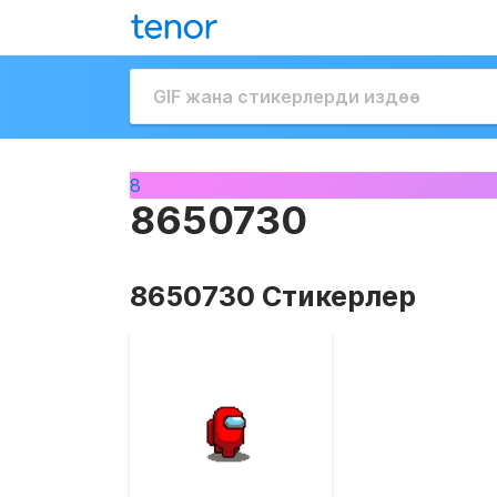
8
8650730
8650730 Стикерлер