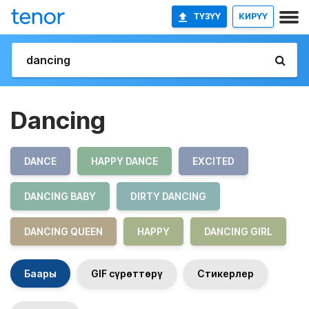
ТҮЗҮҮ
КИРҮҮ
Dancing
DANCE
HAPPY DANCE
EXCITED
DANCING BABY
DIRTY DANCING
DANCING QUEEN
HAPPY
DANCING GIRL
Баары
GIF сүрөттөрү
Стикерлер