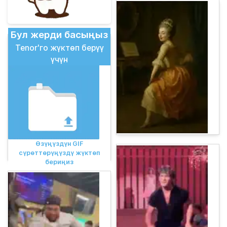
Бул жерди басыңыз
Tenor'го жүктөп берүү
үчүн
Өзүңүздүн GIF
сүрөттөрүңүздү жүктөп
бериңиз