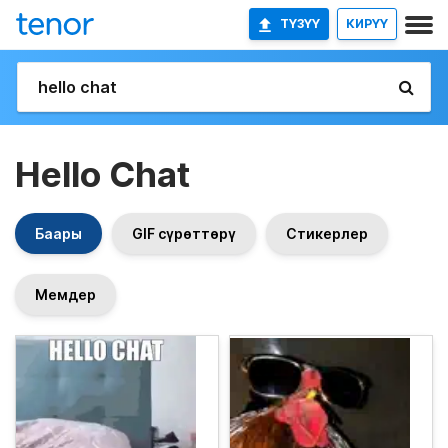
ТҮЗҮҮ
КИРҮҮ
Hello Chat
Баары
GIF сүрөттөрү
Стикерлер
Мемдер