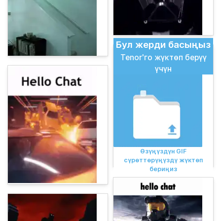
Бул жерди басыңыз
Tenor'го жүктөп берүү
үчүн
Өзүңүздүн GIF
сүрөттөрүңүздү жүктөп
бериңиз