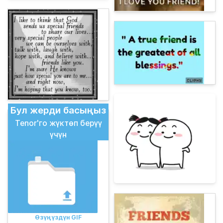
Бул жерди басыңыз
Tenor'го жүктөп берүү
үчүн
Өзүңүздүн GIF