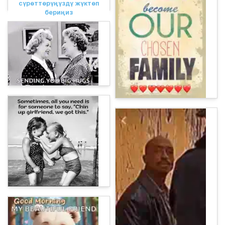
сүрөттөрүңүздү жүктөп
бериңиз