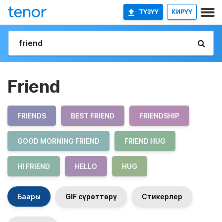
ТҮЗҮҮ
КИРҮҮ
Friend
FRIENDS
BEST FRIEND
FRIENDSHIP
GOOD MORNING FRIEND
FRIEND HUG
HI FRIEND
HELLO
HUG
Баары
GIF сүрөттөрү
Стикерлер